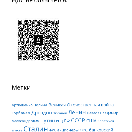
НДС не облагается.
Метки
Великая Отечественная война
Артюшенко Полина
Ленин
Дроздов
Горбачев
Павлов Владимир
Зюганов
СССР
Путин
США
РФ
Александрович
РПЦ
Советская
Сталин
банковский
акционеры ФРС
ФРС
власть