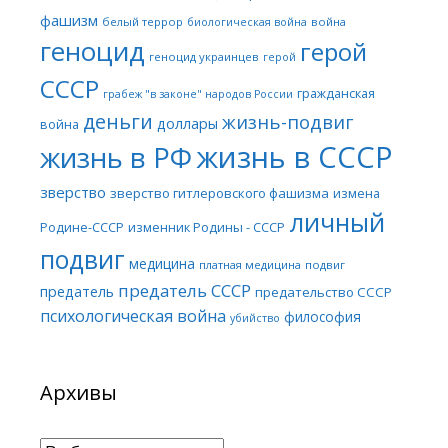
фашизм
белый террор
война
биологическая война
геноцид
герой
геноцид украинцев
герой
СССР
гражданская
грабеж "в законе" народов России
деньги
жизнь-подвиг
доллары
война
жизнь в СССР
жизнь в РФ
зверство
зверство гитлеровского фашизма
измена
личный
Родине-СССР
изменник Родины - СССР
подвиг
медицина
платная медицина
подвиг
предатель СССР
предатель
предательство СССР
психологическая война
философия
убийство
Архивы