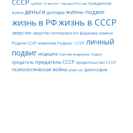
СССР
гражданская
грабеж "в законе" народов России
деньги
жизнь-подвиг
доллары
война
жизнь в СССР
жизнь в РФ
зверство
зверство гитлеровского фашизма
измена
личный
Родине-СССР
изменник Родины - СССР
подвиг
медицина
платная медицина
подвиг
предатель СССР
предатель
предательство СССР
психологическая война
философия
убийство