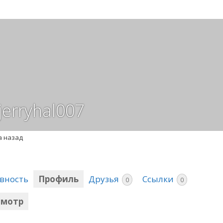
erryhal007
а назад
вность
Профиль
Друзья
Ссылки
0
0
смотр