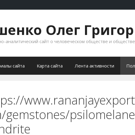
енко Олег Григо
-аналитический сайт о человеческом обществе и обществ
иалы сайта
Карта сайта
Лента активности
Пол
tps://www.rananjayexport
/gemstones/psilomelane
ndrite