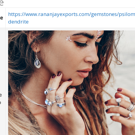
e
https://www.rananjayexports.com/gemstones/psilom
e
dendrite
е
о