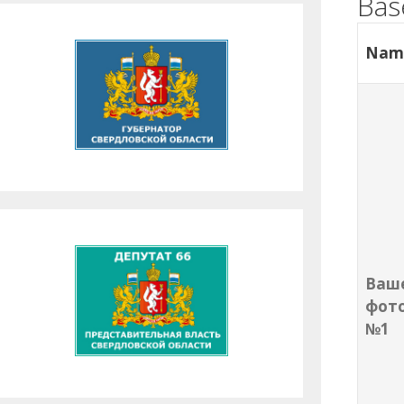
Bas
Nam
Ваш
фот
№1