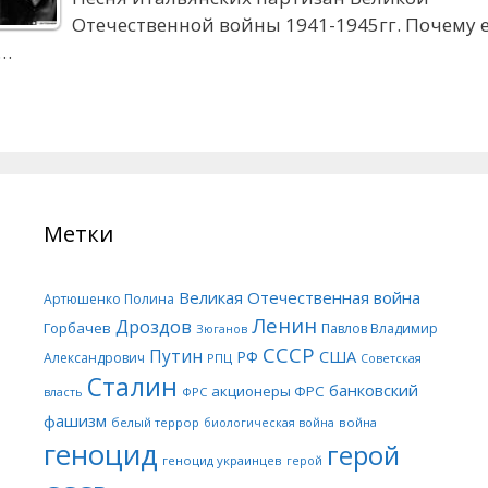
Отечественной войны 1941-1945гг. Почему 
а…
Метки
Великая Отечественная война
Артюшенко Полина
Ленин
Дроздов
Горбачев
Павлов Владимир
Зюганов
СССР
Путин
США
РФ
Александрович
РПЦ
Советская
Сталин
банковский
акционеры ФРС
ФРС
власть
фашизм
белый террор
война
биологическая война
геноцид
герой
геноцид украинцев
герой