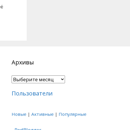
её
Архивы
Архивы
Пользователи
Новые
|
Активные
|
Популярные
RedBlogger