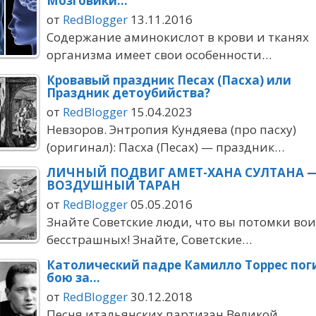
Мозговики…
от
RedBlogger
13.11.2016
Содержание аминокислот в крови и тканях
организма имеет свои особенности…
Кровавый праздник Песах (Пасха) или
Праздник детоубийства?
от
RedBlogger
15.04.2023
Невзоров. Энтропия Кундяева (про пасху)
(оригинал): Пасха (Песах) — праздник…
ЛИЧНЫЙ ПОДВИГ АМЕТ-ХАНА СУЛТАНА 
ВОЗДУШНЫЙ ТАРАН
от
RedBlogger
05.05.2016
Знайте Советские люди, что вы потомки во
бесстрашных! Знайте, Советские…
Католический падре Камилло Торрес пог
бою за…
от
RedBlogger
30.12.2018
Песня итальянских партизан Великой