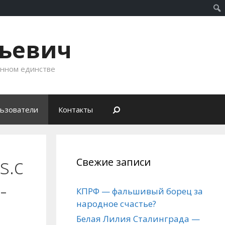
рьевич
енном единстве
ьзователи
Контакты
s.c
Свежие записи
-
КПРФ — фальшивый борец за
народное счастье?
Белая Лилия Сталинграда —