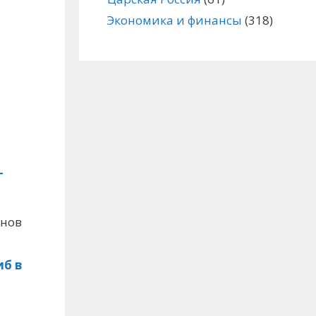
Экономика и финансы
(318)
—
инов
иб в