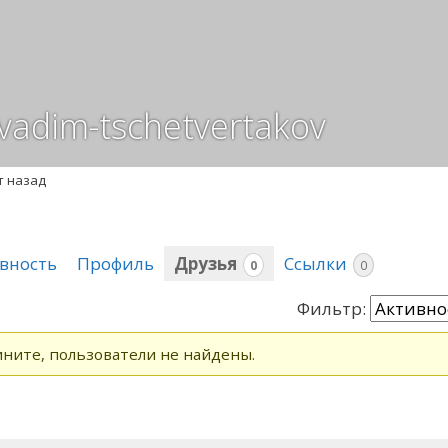
adim-tschetvertakov
т назад
вность
Профиль
Друзья
Ссылки
0
0
Фильтр:
зья
ните, пользователи не найдены.