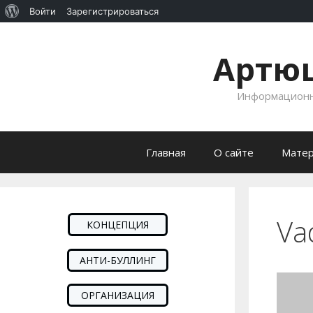
О
Войти
Зарегистрироваться
Перейти к содержимому
WordPress
Артюш
Информационно
Главная
О сайте
Матер
Va
КОНЦЕПЦИЯ
АНТИ-БУЛЛИНГ
ОРГАНИЗАЦИЯ