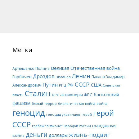
Метки
Великая Отечественная война
Артюшенко Полина
Ленин
Дроздов
Горбачев
Павлов Владимир
Зюганов
СССР
Путин
США
РФ
Александрович
РПЦ
Советская
Сталин
банковский
акционеры ФРС
ФРС
власть
фашизм
белый террор
война
биологическая война
геноцид
герой
геноцид украинцев
герой
СССР
гражданская
грабеж "в законе" народов России
деньги
жизнь-подвиг
доллары
война