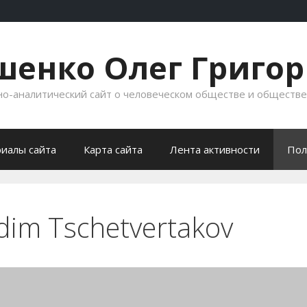
енко Олег Григо
-аналитический сайт о человеческом обществе и обществ
иалы сайта
Карта сайта
Лента активности
Пол
dim Tschetvertakov