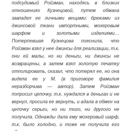
подсудимый Ройзман, находясь в близких
отношениях Кузнецовой, путем обмана
завладел ее личными вещами: брюками из
джинсовой ткани импортными, мохеровым
шарфом и золотыми изделиями…
Потерпевшая Кузнецова пояснила, что
Ройзман взял у нее джинсы для реализации, т.к.
они ей малы, но ни деньги, ни джинсы не
возвращены, а затем взял золотую печатку
отполировать, сказал, что потерял ее, но она
видела ее у М. (в приговоре фамилия
неразборчива — автор). Затем Ройзман
попросил цепочку, т.к. нуждался в деньгах и не
вернул, просила ее вернуть, и адала в обмен на
цепочку серьги, но ни того, ни другого не
получила. Однажды дала ему мохеровый шарф,
т.к. было холодно, и тоже не получила его