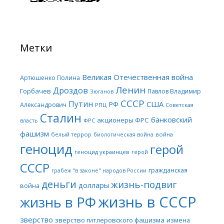
Метки
Великая Отечественная война
Артюшенко Полина
Ленин
Дроздов
Горбачев
Павлов Владимир
Зюганов
СССР
Путин
США
РФ
Александрович
РПЦ
Советская
Сталин
банковский
акционеры ФРС
ФРС
власть
фашизм
белый террор
война
биологическая война
геноцид
герой
геноцид украинцев
герой
СССР
гражданская
грабеж "в законе" народов России
деньги
жизнь-подвиг
доллары
война
жизнь в СССР
жизнь в РФ
зверство
зверство гитлеровского фашизма
измена