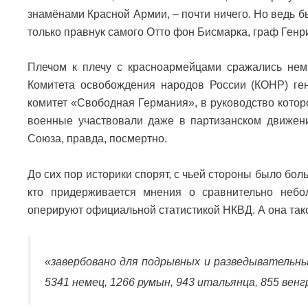
знамёнами Красной Армии, – почти ничего. Но ведь б
только правнук самого Отто фон Бисмарка, граф Генр
Плечом к плечу с красноармейцами сражались нем
Комитета освобождения народов России (КОНР) ге
комитет «Свободная Германия», в руководство кото
военные участвовали даже в партизанском движени
Союза, правда, посмертно.
До сих пор историки спорят, с чьей стороны было боль
кто придерживается мнения о сравнительно небо
оперируют официальной статистикой НКВД. А она так
«завербовано для подрывных и разведывательн
5341 немец, 1266 румын, 943 итальянца, 855 венгр