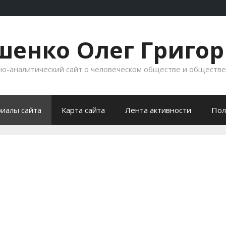
енко Олег Григо
-аналитический сайт о человеческом обществе и обществ
иалы сайта
Карта сайта
Лента активности
Пол