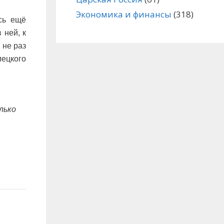
Экономика и финансы
(318)
ись ещё
 ней, к
 не раз
мецкого
лько