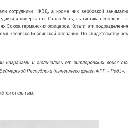
вали сотрудники НКВД, а кроме них вербовкой занимал
едчики и диверсанты. Стало быть, статистика неполная – в
ях Союза германских офицеров. Кстати, эти подразделения
время Зеловско-Берлинской операции. По свидетельству не
ми наградами и отличались от гитлеровских войск то
 Веймарской Республики (нынешнего флага ФРГ. – Ред.)».
аётся открытым.