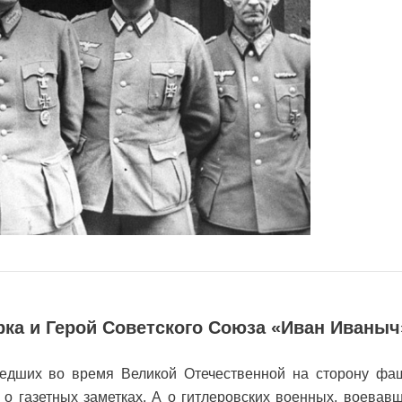
рка и Герой Советского Союза «Иван Иваныч
едших во время Великой Отечественной на сторону фаш
е о газетных заметках. А о гитлеровских военных, воевав