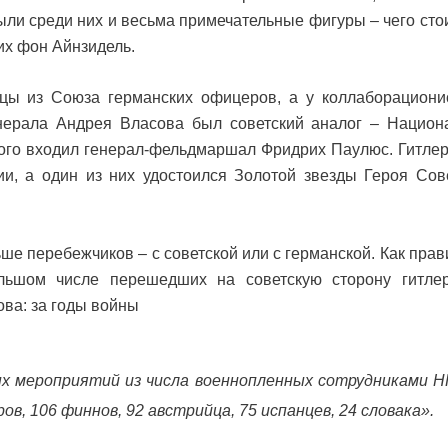
ыли среди них и весьма примечательные фигуры – чего сто
их фон Айнзидель.
цы из Союза германских офицеров, а у коллаборационис
нерала Андрея Власова был советский аналог – Национ
рого входил генерал-фельдмаршал Фридрих Паулюс. Гитле
и, а один из них удостоился Золотой звезды Героя Сов
ше перебежчиков – с советской или с германской. Как прави
льшом числе перешедших на советскую сторону гитлер
ова: за годы войны
ых мероприятий из числа военнопленных сотрудниками Н
ов, 106 финнов, 92 австрийца, 75 испанцев, 24 словака».