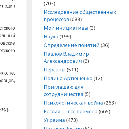
(703)
ит один
Исследование общественных
процессов
(688)
Мои инициативы
(3)
тского
Наука
(199)
альный
ровские
Определение понятий
(36)
етского
Павлов Владимир
Александрович
(2)
Персоны
(511)
ло, те,
Полина Артюшенко
(12)
овцев,
Приглашаю для
сотрудничества
(5)
Психологическая война
(263)
КВД:
Россия — все времена
(665)
Украина
(473)
Царская Россия
(61)