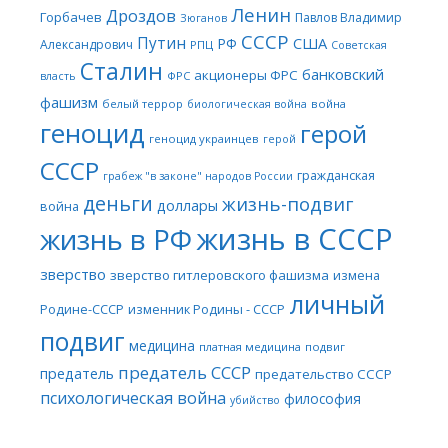
Ленин
Дроздов
Горбачев
Павлов Владимир
Зюганов
СССР
Путин
США
РФ
Александрович
РПЦ
Советская
Сталин
банковский
акционеры ФРС
ФРС
власть
фашизм
белый террор
война
биологическая война
геноцид
герой
геноцид украинцев
герой
СССР
гражданская
грабеж "в законе" народов России
деньги
жизнь-подвиг
доллары
война
жизнь в СССР
жизнь в РФ
зверство
зверство гитлеровского фашизма
измена
личный
Родине-СССР
изменник Родины - СССР
подвиг
медицина
платная медицина
подвиг
предатель СССР
предатель
предательство СССР
психологическая война
философия
убийство