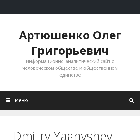
Перейти к содержимому
Артюшенко Олег
Григорьевич
Информационно-аналитический сайт о
человеческом обществе и общественном
единстве
Меню
Dmitry Yagnyshev