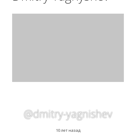
@dmitry-yagnishev
10 лет назад