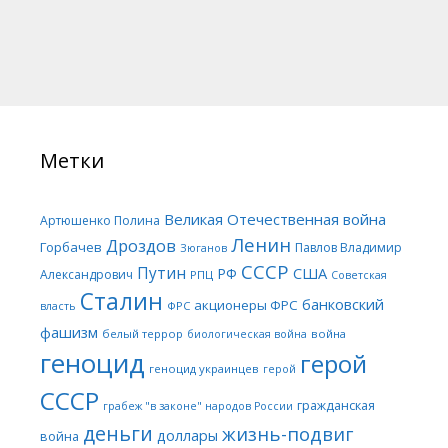
Метки
Великая Отечественная война
Артюшенко Полина
Ленин
Дроздов
Горбачев
Павлов Владимир
Зюганов
СССР
Путин
США
РФ
Александрович
РПЦ
Советская
Сталин
банковский
акционеры ФРС
ФРС
власть
фашизм
белый террор
война
биологическая война
геноцид
герой
геноцид украинцев
герой
СССР
гражданская
грабеж "в законе" народов России
деньги
жизнь-подвиг
доллары
война