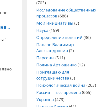
(703)
Исследование общественных
инов
процессов
(688)
Мои инициативы
(3)
не в…
Наука
(199)
Определение понятий
(36)
та"
Павлов Владимир
Александрович
(2)
Персоны
(511)
Полина Артюшенко
(12)
и явно
Приглашаю для
сотрудничества
(5)
Психологическая война
(263)
Россия — все времена
(665)
Украина
(473)
Царская Россия
(61)