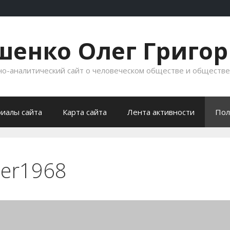
енко Олег Григо
-аналитический сайт о человеческом обществе и обществ
иалы сайта
Карта сайта
Лента активности
Пол
ter1968