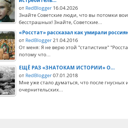
истребитель…
от
RedBlogger
16.04.2026
Знайте Советские люди, что вы потомки во
бесстрашных! Знайте, Советские…
«Росстат» рассказал как умирали россия
от
RedBlogger
21.04.2016
От меня: Я не верю этой "статистике" "Росста
потому что…
ЕЩЁ РАЗ «ЗНАТОКАМ ИСТОРИИ» О…
от
RedBlogger
07.01.2018
Мне уже стало думаться, что после гнусных 
очернительских…