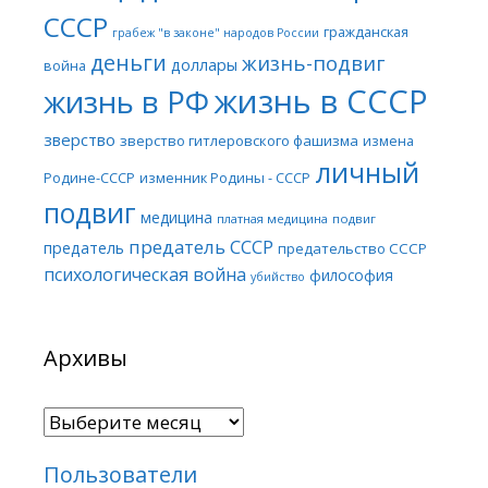
СССР
гражданская
грабеж "в законе" народов России
деньги
жизнь-подвиг
доллары
война
жизнь в СССР
жизнь в РФ
зверство
зверство гитлеровского фашизма
измена
личный
Родине-СССР
изменник Родины - СССР
подвиг
медицина
платная медицина
подвиг
предатель СССР
предатель
предательство СССР
психологическая война
философия
убийство
Архивы
Архивы
Пользователи