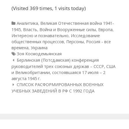
(Visited 369 times, 1 visits today)
Рубрики
Аналитика
,
Великая Отечественная война 1941-
1945
,
Власть
,
Война и Вооруженные силы
,
Европа
,
Интересно и познавательно
,
Исследование
общественных процессов
,
Персоны
,
Россия - все
времена
,
Украина
Метки
Зоя Космодемьянская
Навигация по статьям
Берлинская (Потсдамская) конференция
руководителей трех союзных держав – СССР, США
и Великобритании, состоявшаяся 17 июля – 2
августа 1945 г.
СПИСОК РАСФОРМИРОВАННЫХ ВОЕННЫХ
УЧЕБНЫХ ЗАВЕДЕНИЙ В РФ С 1992 ГОДА