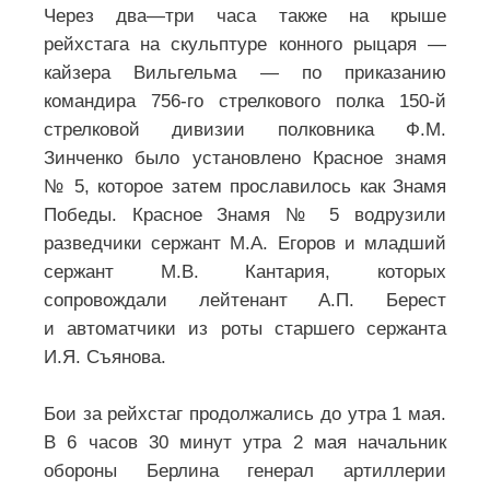
Через два—три часа также на крыше
рейхстага на скульптуре конного рыцаря —
кайзера Вильгельма — по приказанию
командира 756-го стрелкового полка 150-й
стрелковой дивизии полковника Ф.М.
Зинченко было установлено Красное знамя
№ 5, которое затем прославилось как Знамя
Победы. Красное Знамя № 5 водрузили
разведчики сержант М.А. Егоров и младший
сержант М.В. Кантария, которых
сопровождали лейтенант А.П. Берест
и автоматчики из роты старшего сержанта
И.Я. Съянова.
Бои за рейхстаг продолжались до утра 1 мая.
В 6 часов 30 минут утра 2 мая начальник
обороны Берлина генерал артиллерии