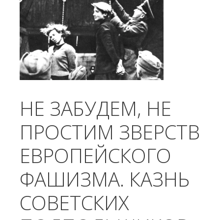
Гундяев говорит о роли РПЦ в
порабощении нашего сознания. (в
ВКонтакте
):