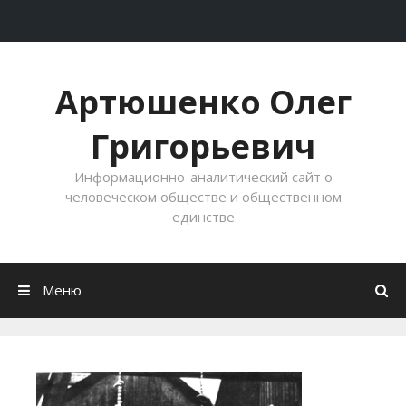
«
Gott mit uns»
(с немецкого)
— «Бог с
нами»: