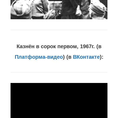
Народ, не знающий своего
прошлого, не имеет будущего.
(
в
ВКонтакте
):