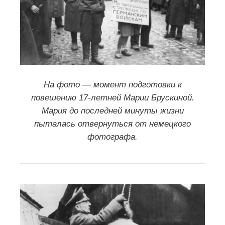
Этот фильм был создан в 1946 г., когда в
Нюрнберге Международный трибунал судил
немецко-фашистских военных преступников.
Процесс длился 10 месяцев. В ночь на 16
ноября 1946 года в Нюрнбергской тюрьме