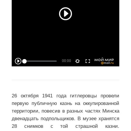
И кто он после этого? Думайте
сами, решайте сами…, если еще не
разучились это делать.