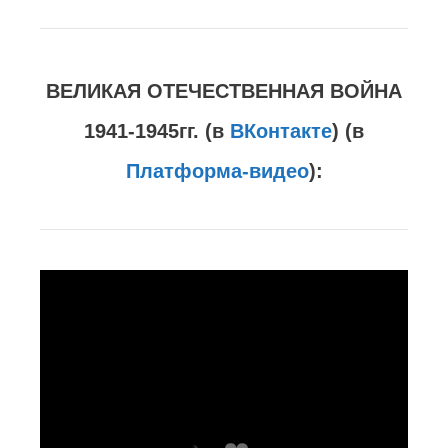
Поп Ткачёв обхаркался: «Мы ещё не
выхаркали из себя уроки советской
эпохи»
“Эти”. Красная Линия о предателях.
(
в
ВКонтакте
):