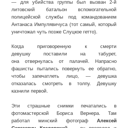
Кинодокументы о зверствах