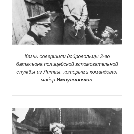
приговор был приведен в исполнение.
Нюрнбергский процесс (1945-
1946). (в
ВКонтакте
):