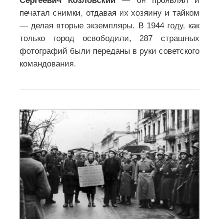
немецко-фашистских захватчиков,
1945 г. 18+ (в
ВКонтакте
):