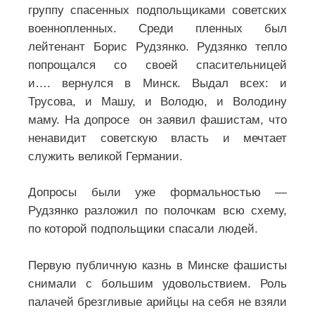
«Кто найдет эту записку пусть передаст
всем, что умер я, но на коленях не стоял
и пощады не просил»
, 1941г. Послание
написано кровью.
Обвиняют дети, 1979г. Есть ли
отличия гитлеровского от
американского фашизма… (в
ВКонтакте
):