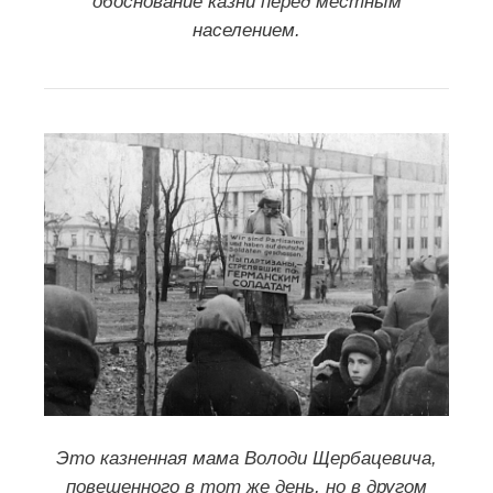
Судебный процесс над
гитлеровскими палачами в
Смоленске. (15–20 декабря 1945г.) (в
ВКонтакте
):