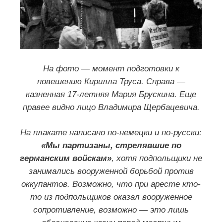
Приговор народа. Краснодар, июль
1943г. Ленинград, январь 1946г. (в
ВКонтакте
):