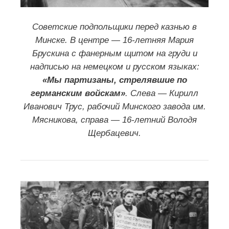
Суд народов, 1946г. Нюрнбергский
процесс над фашистскими
преступниками. (в
ВКонтакте
):