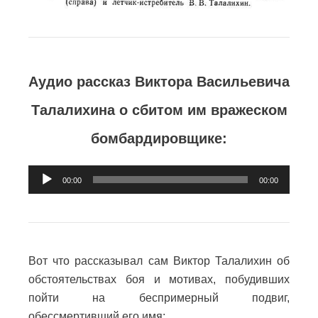
Аудио рассказ Виктора Васильевича
Талалихина о сбитом им вражеском
бомбардировщике:
Аудиоплеер
00:00
00:00
Вот что рассказывал сам Виктор Талалихин об
обстоятельствах боя и мотивах, побудивших
пойти на беспримерный подвиг,
обессмертивший его имя: