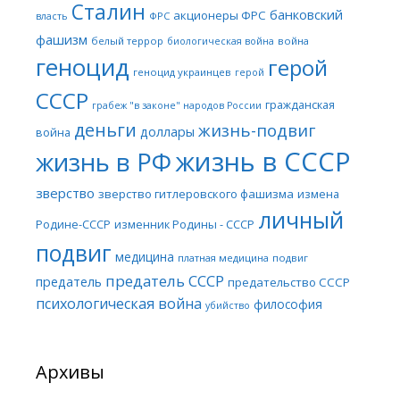
Сталин
банковский
акционеры ФРС
ФРС
власть
фашизм
белый террор
война
биологическая война
геноцид
герой
геноцид украинцев
герой
СССР
гражданская
грабеж "в законе" народов России
деньги
жизнь-подвиг
доллары
война
жизнь в СССР
жизнь в РФ
зверство
зверство гитлеровского фашизма
измена
личный
Родине-СССР
изменник Родины - СССР
подвиг
медицина
платная медицина
подвиг
предатель СССР
предатель
предательство СССР
психологическая война
философия
убийство
Архивы