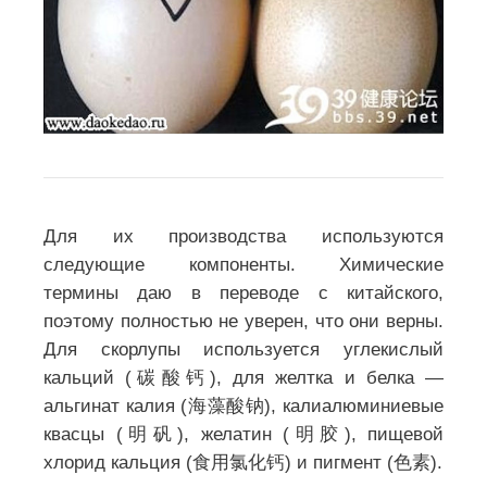
Для их производства используются
следующие компоненты. Химические
термины даю в переводе с китайского,
поэтому полностью не уверен, что они верны.
Для скорлупы используется углекислый
кальций (碳酸钙), для желтка и белка —
альгинат калия (海藻酸钠), калиалюминиевые
квасцы (明矾), желатин (明胶), пищевой
хлорид кальция (食用氯化钙) и пигмент (色素).