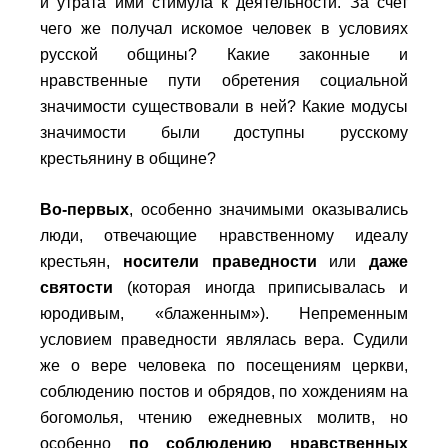
и утрата ими стимула к деятельности. За счет
чего же получал искомое человек в условиях
русской общины? Какие законные и
нравственные пути обретения социальной
значимости существовали в ней? Какие модусы
значимости были доступны русскому
крестьянину в общине?
Во-первых
, особенно значимыми оказывались
люди, отвечающие нравственному идеалу
крестьян,
носители праведности
или
даже
святости
(которая иногда приписывалась и
юродивым, «блаженным»). Непременным
условием праведности являлась вера. Судили
же о вере человека по посещениям церкви,
соблюдению постов и обрядов, по хождениям на
богомолья, чтению ежедневных молитв, но
особенно
по соблюдению нравственных