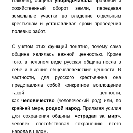
Наконец, община
упорядочивала
правовой и
хозяйственный оборот земли, передавая
земельные участки во владение отдельным
крестьянам и устанавливая сроки проведения
полевых работ.
С учетом этих функций понятно, почему сама
община являлась важной ценностью. Кроме
того, в неявном виде русская община несла в
себе и высшие общечеловеческие ценности. В
частности, для русского крестьянина она
представляла собой конкретное воплощение
такой ценности,
как
человечество
(человеческий род) или, по
крайней мере,
родной народ
.
Прилагая усилия
для сохранения общины,
«страдая за мир»
,
человек способствовал сохранению всего
народа в целом.