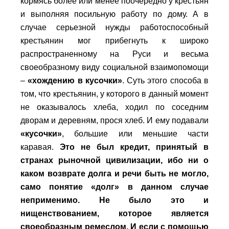
кормясь более или менее поочередно у крестьян
и выполняя посильную работу по дому. А в
случае серьезной нужды работоспособный
крестьянин мог прибегнуть к широко
распространенному на Руси и весьма
своеобразному виду социальной взаимопомощи
–
«хождению в кусочки»
. Суть этого способа в
том, что крестьянин, у которого в данный момент
не оказывалось хлеба, ходил по соседним
дворам и деревням, прося хлеб. И ему подавали
«кусочки»
, большие или меньшие части
каравая.
Это не был кредит, принятый в
странах рыночной цивилизации, ибо ни о
каком возврате долга и речи быть не могло,
само понятие «долг» в данном случае
неприменимо. Не было это и
нищенствованием, которое является
своеобразным ремеслом. И если с помощью