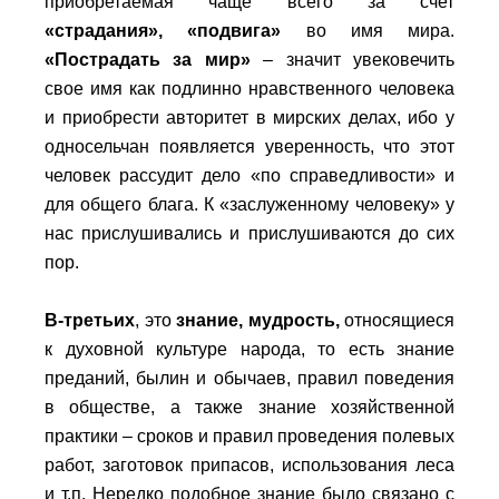
приобретаемая чаще всего за счет
«страдания», «подвига»
во имя мира.
«Пострадать за мир»
– значит увековечить
свое имя как подлинно нравственного человека
и приобрести авторитет в мирских делах, ибо у
односельчан появляется уверенность, что этот
человек рассудит дело «по справедливости» и
для общего блага. К «заслуженному человеку» у
нас прислушивались и прислушиваются до сих
пор.
В-третьих
, это
знание, мудрость
,
относящиеся
к духовной культуре народа, то есть знание
преданий, былин и обычаев, правил поведения
в обществе, а также знание хозяйственной
практики – сроков и правил проведения полевых
работ, заготовок припасов, использования леса
и т.п. Нередко подобное знание было связано с