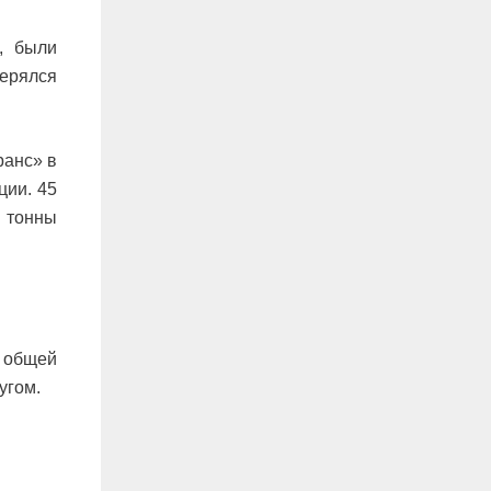
, были
терялся
ранс» в
ции. 45
5 тонны
о общей
угом.