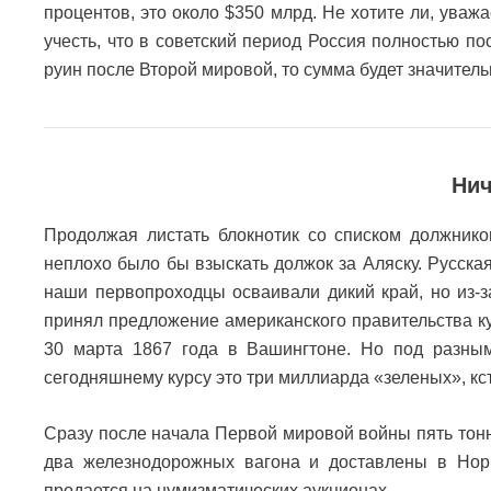
процентов, это около $350 млрд. Не хотите ли, уваж
учесть, что в советский период Россия полностью п
руин после Второй мировой, то сумма будет значите
Нич
Продолжая листать блокнотик со списком должнико
неплохо было бы взыскать должок за Аляску. Русская
наши первопроходцы осваивали дикий край, но из-з
принял предложение американского правительства ку
30 марта 1867 года в Вашингтоне. Но под разны
сегодняшнему курсу это три миллиарда «зеленых», кс
Сразу после начала Первой мировой войны пять тон
два железнодорожных вагона и доставлены в Норв
продается на нумизматических аукционах.