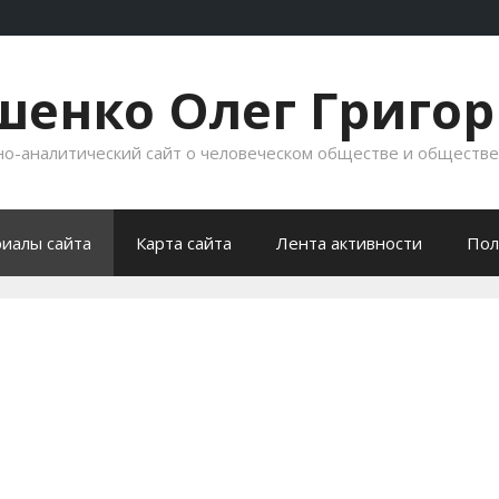
енко Олег Григо
-аналитический сайт о человеческом обществе и обществ
иалы сайта
Карта сайта
Лента активности
Пол