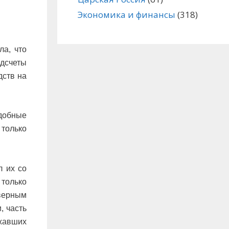
Экономика и финансы
(318)
ла, что
дсчеты
дств на
одобные
 только
л их со
 только
еверным
, часть
жавших