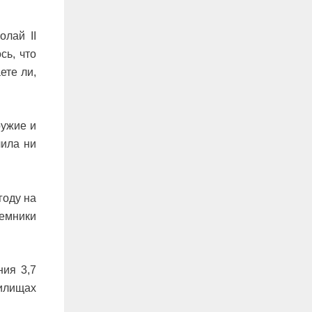
олай II
сь, что
ете ли,
ружие и
чила ни
году на
еемники
ния 3,7
нилищах