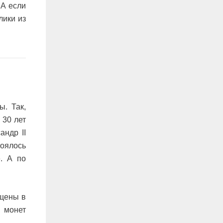
 А если
лики из
ы. Так,
 30 лет
андр II
тоялось
. А по
ещены в
 монет