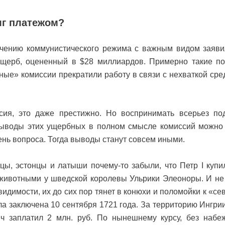
г платежом?
чению коммунистического режима с важным видом заяви
щерб, оцененный в $28 миллиардов. Примерно такие по
ные» комиссии прекратили работу в связи с нехваткой сре
ссия, это даже престижно. Но воспринимать всерьез п
 выводы этих ущербных в полном смысле комиссий можно
ень вопроса. Тогда выводы станут совсем иными.
вцы, эстонцы и латыши почему-то забыли, что Петр I купи
ивотными у шведской королевы Ульрики Элеоноры. И не
 видимости, их до сих пор тянет в конюхи и поломойки к «с
ла заключена 10 сентября 1721 года. За территорию Ингрии
ч заплатил 2 млн. руб. По нынешнему курсу, без набе