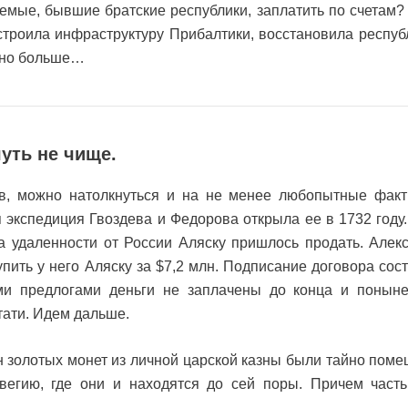
аемые, бывшие братские республики, заплатить по счетам?
остроила инфраструктуру Прибалтики, восстановила респуб
льно больше…
уть не чище.
в, можно натолкнуться и на не менее любопытные факт
 экспедиция Гвоздева и Федорова открыла ее в 1732 году.
а удаленности от России Аляску пришлось продать. Алекс
пить у него Аляску за $7,2 млн. Подписание договора сос
ми предлогами деньги не заплачены до конца и поныне
тати. Идем дальше.
н золотых монет из личной царской казны были тайно пом
егию, где они и находятся до сей поры. Причем часть