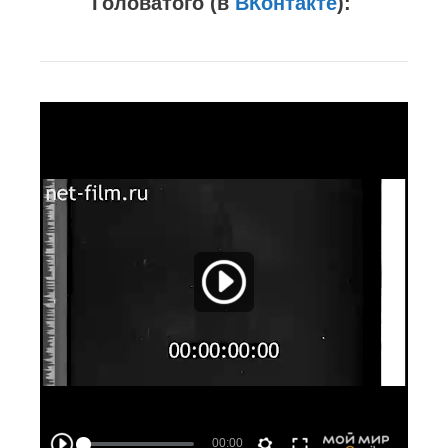
Головатого (в
ВКонтакте
):