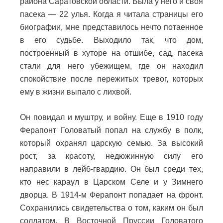
района Саратовской области. Была у него и своя
пасека — 22 улья. Когда я читала страницы его
биографии, мне представилось нечто потаенное
в его судьбе. Выходило так, что дом,
построенный в хуторе на отшибе, сад, пасека
стали для него убежищем, где он находил
спокойствие после пережитых тревог, которых
ему в жизни выпало с лихвой.
Он повидал и муштру, и войну. Еще в 1910 году
Ферапонт Головатый попал на службу в полк,
который охранял царскую семью. За высокий
рост, за красоту, недюжинную силу его
направили в лейб-гвардию. Он был среди тех,
кто нес караул в Царском Селе и у Зимнего
дворца. В 1914-м Ферапонт попадает на фронт.
Сохранились свидетельства о том, каким он был
солдатом. В Восточной Пруссии Головатого