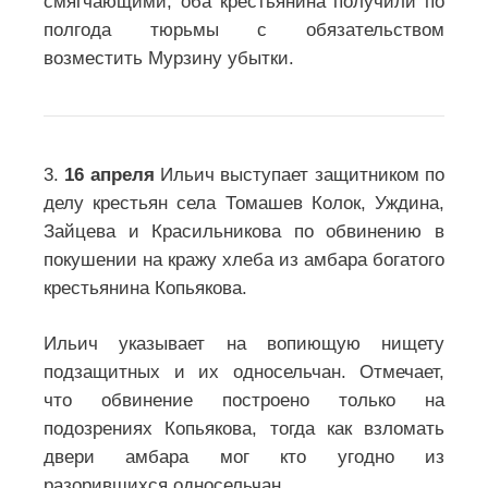
смягчающими, оба крестьянина получили по
полгода тюрьмы с обязательством
возместить Мурзину убытки.
3.
16 апреля
Ильич выступает защитником по
делу крестьян села Томашев Колок, Уждина,
Зайцева и Красильникова по обвинению в
покушении на кражу хлеба из амбара богатого
крестьянина Копьякова.
Ильич указывает на вопиющую нищету
подзащитных и их односельчан. Отмечает,
что обвинение построено только на
подозрениях Копьякова, тогда как взломать
двери амбара мог кто угодно из
разорившихся односельчан.