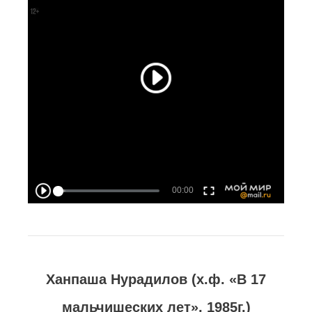
Ханпаша Нурадилов (х.ф. «В 17
мальчишеских лет», 1985г.)