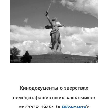
Кинодокументы о зверствах
немецко-фашистских захватчиков
от СССР, 1945г.
(
в
ВКонтакте
)
: