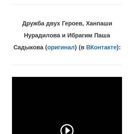
Дружба двух Героев, Ханпаши
Нурадилова и Ибрагим Паша
Садыкова (
оригинал
) (в
ВКонтакте
):