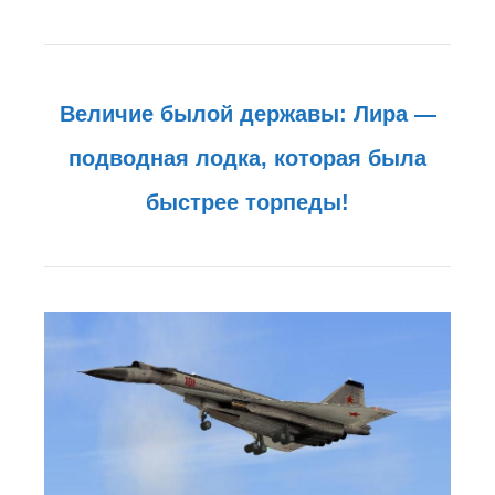
Величие былой державы: Лира —
подводная лодка, которая была
быстрее торпеды!